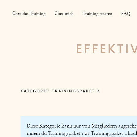
Über das Training
Über mich
Training starten
FAQ
EFFEKTI
KATEGORIE:
TRAININGSPAKET 2
Diese Kategorie kann nur von Mitgliedern angesehen
indem du
Trainingspaket 1
or
Trainingspaket 2
kauf