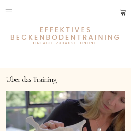
Über das Training
EFFEKTIVES
BECKENBODENTRAINING
Über mich
EINFACH. ZUHAUSE. ONLINE.
Training starten
FAQ
Über das Training
Mein Konto
Zugänge kaufen
Kontakt