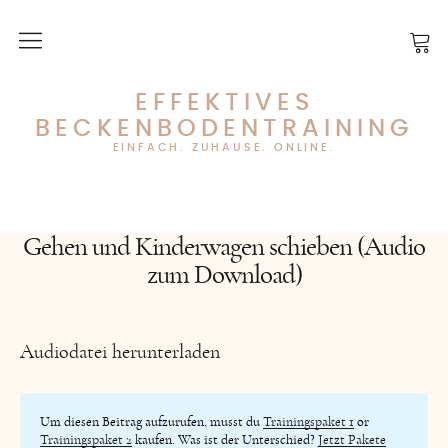
Über das Training
EFFEKTIVES
BECKENBODENTRAINING
Über mich
EINFACH. ZUHAUSE. ONLINE.
Training starten
Gehen und Kinderwagen schieben (Audio
FAQ
zum Download)
Mein Konto
Zugänge kaufen
Audiodatei herunterladen
Kontakt
Um diesen Beitrag aufzurufen, musst du
Trainingspaket 1
or
Trainingspaket 2
kaufen. Was ist der Unterschied?
Jetzt Pakete